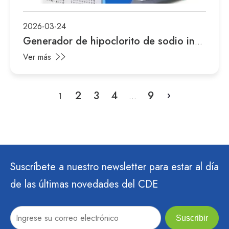
2026-03-24
Generador de hipoclorito de sodio in
situ
Ver más
2
3
4
9
1
...
Suscríbete a nuestro newsletter para estar al día
de las últimas novedades del CDE
Suscribir