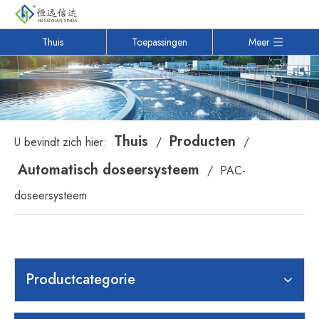
Thuis
Toepassingen
Meer
Thuis
Producten
U bevindt zich hier:
/
/
Automatisch doseersysteem
/
PAC-
doseersysteem
Productcategorie