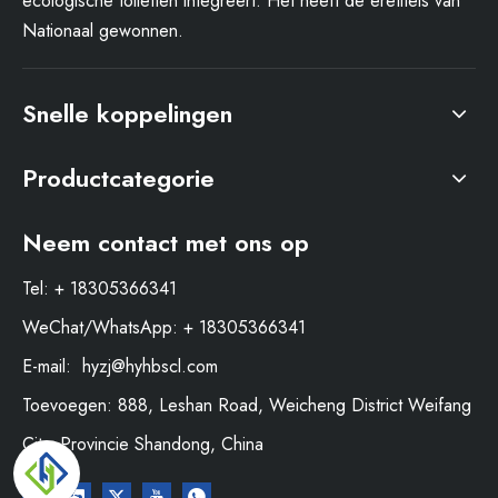
ecologische toiletten integreert. Het heeft de eretitels van
Nationaal gewonnen.
Snelle koppelingen
Productcategorie
Neem contact met ons op
Tel: + 18305366341
WeChat/WhatsApp: + 18305366341
E-mail:
hyzj@hyhbscl.com
Toevoegen: 888, Leshan Road, Weicheng District Weifang
City. Provincie Shandong, China