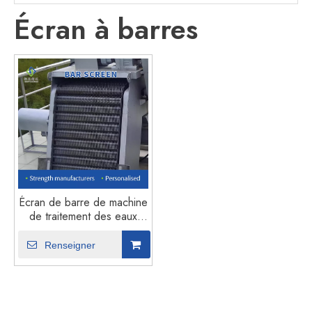
Écran à barres
Écran de barre de machine
de traitement des eaux
usées d'équipement de
séparation d'impuretés
Renseigner
d'eaux usées